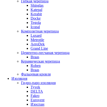
Гибкая черепица
Shinglas
Katepal
Kerabit
Docke
Tegola
Icopal
Композитная черепица
Luxard
Metrotile
AeroDek
Grand Line
Цементно-песчаная черепица
Braas
Керамическая черепица
Roben
Braas
Фальцевая кровля
Изоляция
Гидро-паро изоляция
Tyvek
DELTA
Fakro
Eurovent
Изоспан