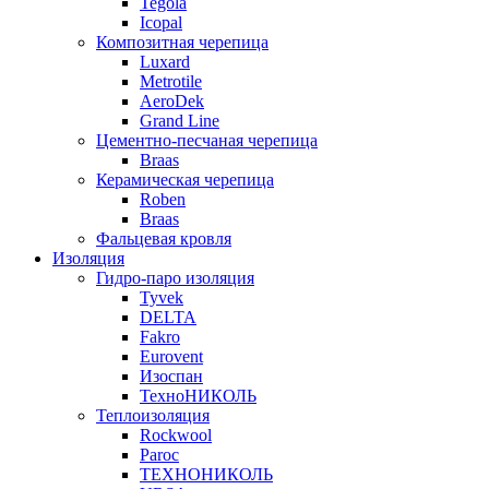
Tegola
Icopal
Композитная черепица
Luxard
Metrotile
AeroDek
Grand Line
Цементно-песчаная черепица
Braas
Керамическая черепица
Roben
Braas
Фальцевая кровля
Изоляция
Гидро-паро изоляция
Tyvek
DELTA
Fakro
Eurovent
Изоспан
ТехноНИКОЛЬ
Теплоизоляция
Rockwool
Paroc
ТЕХНОНИКОЛЬ