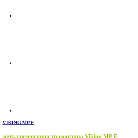
VIKING MP E
металлочерепица трамонтана Viking MP E