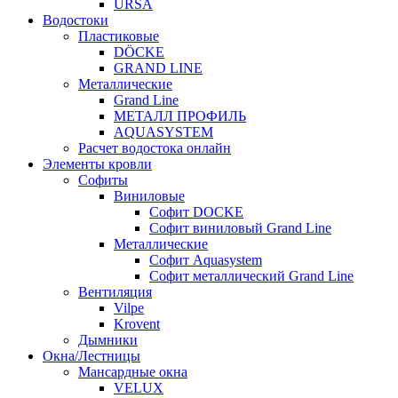
URSA
Водостоки
Пластиковые
DÖCKE
GRAND LINE
Металлические
Grand Line
МЕТАЛЛ ПРОФИЛЬ
AQUASYSTEM
Расчет водостока онлайн
Элементы кровли
Софиты
Виниловые
Софит DOCKE
Софит виниловый Grand Line
Металлические
Софит Aquasystem
Софит металлический Grand Line
Вентиляция
Vilpe
Krovent
Дымники
Окна/Лестницы
Мансардные окна
VELUX