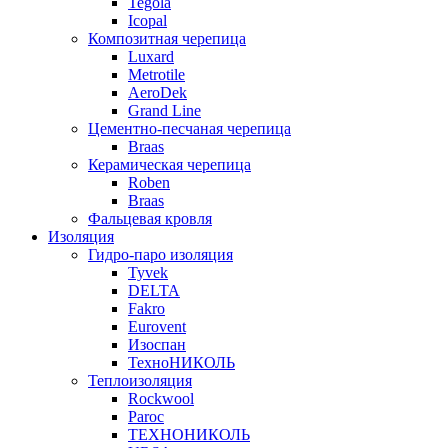
Tegola
Icopal
Композитная черепица
Luxard
Metrotile
AeroDek
Grand Line
Цементно-песчаная черепица
Braas
Керамическая черепица
Roben
Braas
Фальцевая кровля
Изоляция
Гидро-паро изоляция
Tyvek
DELTA
Fakro
Eurovent
Изоспан
ТехноНИКОЛЬ
Теплоизоляция
Rockwool
Paroc
ТЕХНОНИКОЛЬ