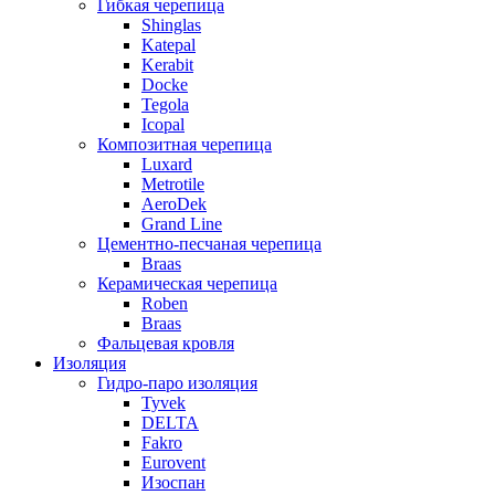
Гибкая черепица
Shinglas
Katepal
Kerabit
Docke
Tegola
Icopal
Композитная черепица
Luxard
Metrotile
AeroDek
Grand Line
Цементно-песчаная черепица
Braas
Керамическая черепица
Roben
Braas
Фальцевая кровля
Изоляция
Гидро-паро изоляция
Tyvek
DELTA
Fakro
Eurovent
Изоспан