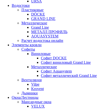
URSA
Водостоки
Пластиковые
DÖCKE
GRAND LINE
Металлические
Grand Line
МЕТАЛЛ ПРОФИЛЬ
AQUASYSTEM
Расчет водостока онлайн
Элементы кровли
Софиты
Виниловые
Софит DOCKE
Софит виниловый Grand Line
Металлические
Софит Aquasystem
Софит металлический Grand Line
Вентиляция
Vilpe
Krovent
Дымники
Окна/Лестницы
Мансардные окна
VELUX