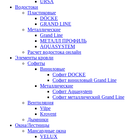
URSA
Водостоки
Пластиковые
DÖCKE
GRAND LINE
Металлические
Grand Line
МЕТАЛЛ ПРОФИЛЬ
AQUASYSTEM
Расчет водостока онлайн
Элементы кровли
Софиты
Виниловые
Софит DOCKE
Софит виниловый Grand Line
Металлические
Софит Aquasystem
Софит металлический Grand Line
Вентиляция
Vilpe
Krovent
Дымники
Окна/Лестницы
Мансардные окна
VELUX