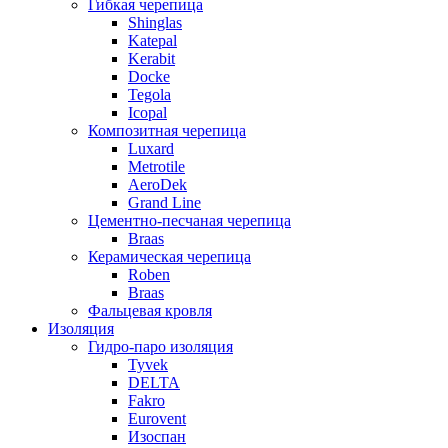
Гибкая черепица
Shinglas
Katepal
Kerabit
Docke
Tegola
Icopal
Композитная черепица
Luxard
Metrotile
AeroDek
Grand Line
Цементно-песчаная черепица
Braas
Керамическая черепица
Roben
Braas
Фальцевая кровля
Изоляция
Гидро-паро изоляция
Tyvek
DELTA
Fakro
Eurovent
Изоспан