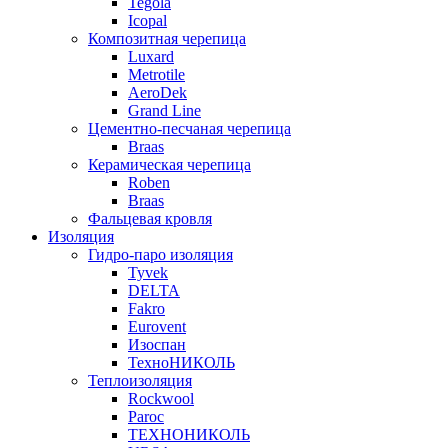
Tegola
Icopal
Композитная черепица
Luxard
Metrotile
AeroDek
Grand Line
Цементно-песчаная черепица
Braas
Керамическая черепица
Roben
Braas
Фальцевая кровля
Изоляция
Гидро-паро изоляция
Tyvek
DELTA
Fakro
Eurovent
Изоспан
ТехноНИКОЛЬ
Теплоизоляция
Rockwool
Paroc
ТЕХНОНИКОЛЬ