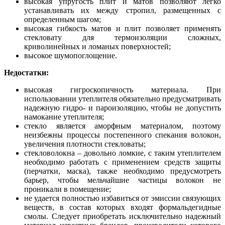
высокая упругость плит и матов позволяют легко
устанавливать их между стропил, размещенных с
определенным шагом;
высокая гибкость матов и плит позволяет применять
стекловату для термоизоляции сложных,
криволинейных и ломаных поверхностей;
высокое шумопоглощение.
Недостатки:
высокая гигроскопичность материала. При
использовании утеплителя обязательно предусматривать
надежную гидро- и пароизоляцию, чтобы не допустить
намокание утеплителя;
стекло является аморфным материалом, поэтому
неизбежны процессы постепенного спекания волокон,
увеличения плотности стекловаты;
стекловолокна – довольно ломкие, с таким утеплителем
необходимо работать с применением средств защиты
(перчатки, маска), также необходимо предусмотреть
барьер, чтобы мельчайшие частицы волокон не
проникали в помещение;
не удается полностью избавиться от эмиссии связующих
веществ, в состав которых входят формальдегидные
смолы. Следует приобретать исключительно надежный