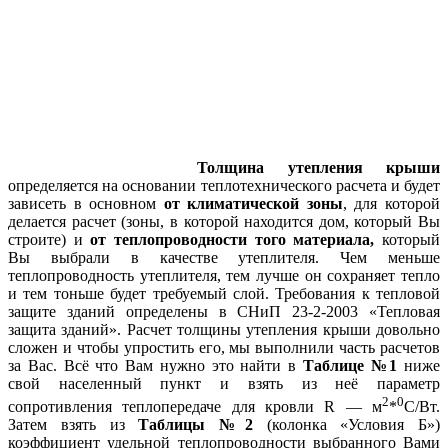
Толщина утепления крыши
определяется на основании теплотехнического расчета и будет
зависеть в основном
от климатической зоны
, для которой
делается расчет (зоны, в которой находится дом, который Вы
строите) и
от теплопроводности того материала
,
который
Вы выбрали в качестве утеплителя. Чем меньше
теплопроводность утеплителя, тем лучше он сохраняет тепло
и тем тоньше будет требуемый слой. Требования к тепловой
защите зданий определены в СНиП 23-2-2003 «Тепловая
защита зданий». Расчет толщины утепления крыши довольно
сложен и чтобы упростить его, мы выполнили часть расчетов
за Вас. Всё что Вам нужно это найти в
Таблице №1
ниже
свой населенный пункт и взять из неё параметр
2
0
сопротивления теплопередаче для кровли R — м
*
С/Вт.
Затем взять из
Таблицы №2
(колонка «Условия Б»)
коэффициент удельной теплопроводности выбранного Вами