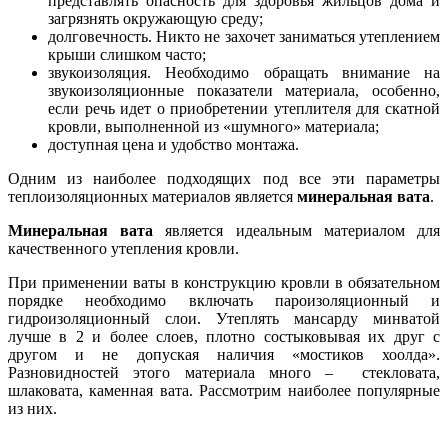
представлять опасность для здоровья жильцов дома и
загрязнять окружающую среду;
долговечность. Никто не захочет заниматься утеплением
крыши слишком часто;
звукоизоляция. Необходимо обращать внимание на
звукоизоляционные показатели материала, особенно,
если речь идет о приобретении утеплителя для скатной
кровли, выполненной из «шумного» материала;
доступная цена и удобство монтажа.
Одним из наиболее подходящих под все эти параметры
теплоизоляционных материалов является
минеральная вата
.
Минеральная вата
является идеальным материалом для
качественного утепления кровли.
При применении ваты в конструкцию кровли в обязательном
порядке необходимо включать пароизоляционный и
гидроизоляционный слои. Утеплять мансарду минватой
лучше в 2 и более слоев, плотно состыковывая их друг с
другом и не допуская наличия «мостиков хоолда».
Разновидностей этого материала много – стекловата,
шлаковата, каменная вата. Рассмотрим наиболее популярные
из них.