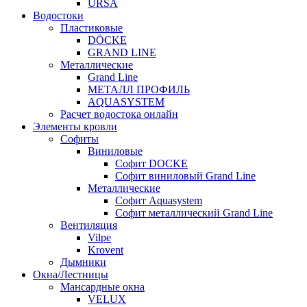
URSA
Водостоки
Пластиковые
DÖCKE
GRAND LINE
Металлические
Grand Line
МЕТАЛЛ ПРОФИЛЬ
AQUASYSTEM
Расчет водостока онлайн
Элементы кровли
Софиты
Виниловые
Софит DOCKE
Софит виниловый Grand Line
Металлические
Софит Aquasystem
Софит металлический Grand Line
Вентиляция
Vilpe
Krovent
Дымники
Окна/Лестницы
Мансардные окна
VELUX