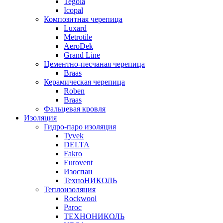
Tegola
Icopal
Композитная черепица
Luxard
Metrotile
AeroDek
Grand Line
Цементно-песчаная черепица
Braas
Керамическая черепица
Roben
Braas
Фальцевая кровля
Изоляция
Гидро-паро изоляция
Tyvek
DELTA
Fakro
Eurovent
Изоспан
ТехноНИКОЛЬ
Теплоизоляция
Rockwool
Paroc
ТЕХНОНИКОЛЬ