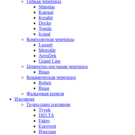
Гибкая черепица
Shinglas
Katepal
Kerabit
Docke
Tegola
Icopal
Композитная черепица
Luxard
Metrotile
AeroDek
Grand Line
Цементно-песчаная черепица
Braas
Керамическая черепица
Roben
Braas
Фальцевая кровля
Изоляция
Гидро-паро изоляция
Tyvek
DELTA
Fakro
Eurovent
Изоспан