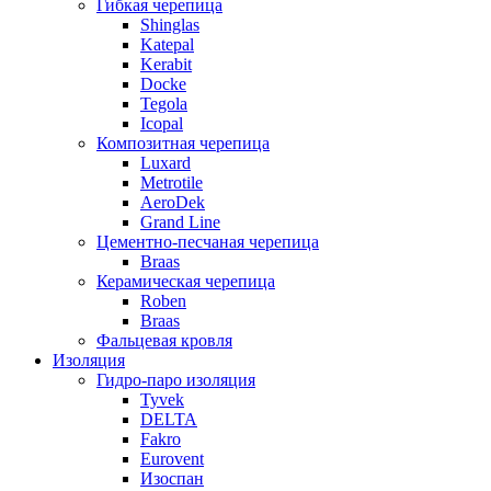
Гибкая черепица
Shinglas
Katepal
Kerabit
Docke
Tegola
Icopal
Композитная черепица
Luxard
Metrotile
AeroDek
Grand Line
Цементно-песчаная черепица
Braas
Керамическая черепица
Roben
Braas
Фальцевая кровля
Изоляция
Гидро-паро изоляция
Tyvek
DELTA
Fakro
Eurovent
Изоспан