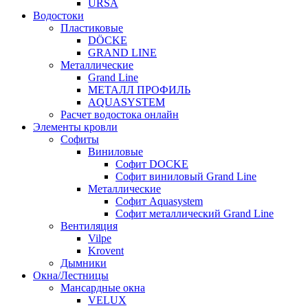
URSA
Водостоки
Пластиковые
DÖCKE
GRAND LINE
Металлические
Grand Line
МЕТАЛЛ ПРОФИЛЬ
AQUASYSTEM
Расчет водостока онлайн
Элементы кровли
Софиты
Виниловые
Софит DOCKE
Софит виниловый Grand Line
Металлические
Софит Aquasystem
Софит металлический Grand Line
Вентиляция
Vilpe
Krovent
Дымники
Окна/Лестницы
Мансардные окна
VELUX