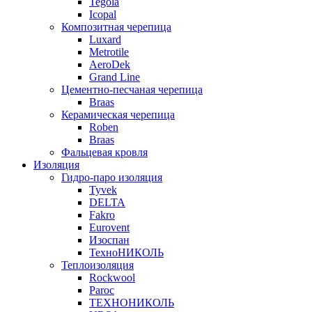
Tegola
Icopal
Композитная черепица
Luxard
Metrotile
AeroDek
Grand Line
Цементно-песчаная черепица
Braas
Керамическая черепица
Roben
Braas
Фальцевая кровля
Изоляция
Гидро-паро изоляция
Tyvek
DELTA
Fakro
Eurovent
Изоспан
ТехноНИКОЛЬ
Теплоизоляция
Rockwool
Paroc
ТЕХНОНИКОЛЬ