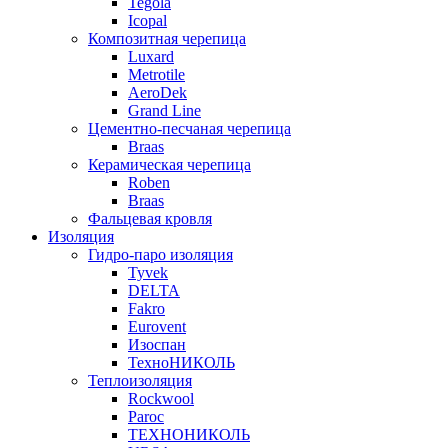
Tegola
Icopal
Композитная черепица
Luxard
Metrotile
AeroDek
Grand Line
Цементно-песчаная черепица
Braas
Керамическая черепица
Roben
Braas
Фальцевая кровля
Изоляция
Гидро-паро изоляция
Tyvek
DELTA
Fakro
Eurovent
Изоспан
ТехноНИКОЛЬ
Теплоизоляция
Rockwool
Paroc
ТЕХНОНИКОЛЬ