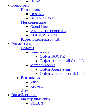
URSA
Водостоки
Пластиковые
DÖCKE
GRAND LINE
Металлические
Grand Line
МЕТАЛЛ ПРОФИЛЬ
AQUASYSTEM
Расчет водостока онлайн
Элементы кровли
Софиты
Виниловые
Софит DOCKE
Софит виниловый Grand Line
Металлические
Софит Aquasystem
Софит металлический Grand Line
Вентиляция
Vilpe
Krovent
Дымники
Окна/Лестницы
Мансардные окна
VELUX