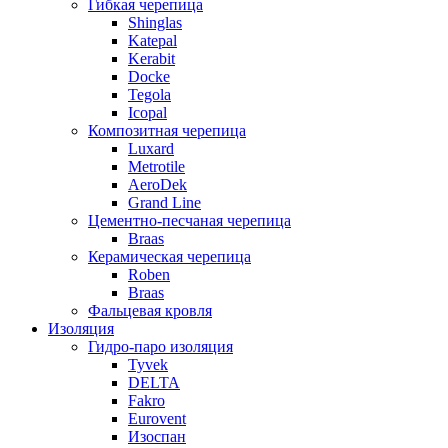
Гибкая черепица
Shinglas
Katepal
Kerabit
Docke
Tegola
Icopal
Композитная черепица
Luxard
Metrotile
AeroDek
Grand Line
Цементно-песчаная черепица
Braas
Керамическая черепица
Roben
Braas
Фальцевая кровля
Изоляция
Гидро-паро изоляция
Tyvek
DELTA
Fakro
Eurovent
Изоспан