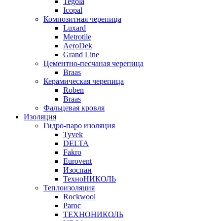
Tegola
Icopal
Композитная черепица
Luxard
Metrotile
AeroDek
Grand Line
Цементно-песчаная черепица
Braas
Керамическая черепица
Roben
Braas
Фальцевая кровля
Изоляция
Гидро-паро изоляция
Tyvek
DELTA
Fakro
Eurovent
Изоспан
ТехноНИКОЛЬ
Теплоизоляция
Rockwool
Paroc
ТЕХНОНИКОЛЬ