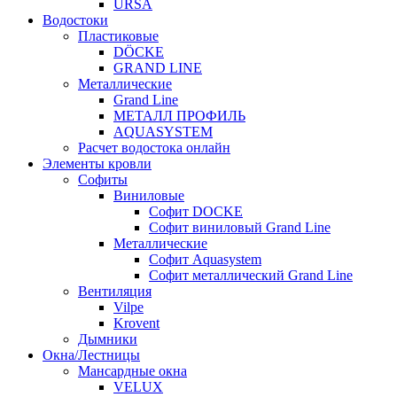
URSA
Водостоки
Пластиковые
DÖCKE
GRAND LINE
Металлические
Grand Line
МЕТАЛЛ ПРОФИЛЬ
AQUASYSTEM
Расчет водостока онлайн
Элементы кровли
Софиты
Виниловые
Софит DOCKE
Софит виниловый Grand Line
Металлические
Софит Aquasystem
Софит металлический Grand Line
Вентиляция
Vilpe
Krovent
Дымники
Окна/Лестницы
Мансардные окна
VELUX