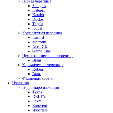
Гибкая черепица
Shinglas
Katepal
Kerabit
Docke
Tegola
Icopal
Композитная черепица
Luxard
Metrotile
AeroDek
Grand Line
Цементно-песчаная черепица
Braas
Керамическая черепица
Roben
Braas
Фальцевая кровля
Изоляция
Гидро-паро изоляция
Tyvek
DELTA
Fakro
Eurovent
Изоспан