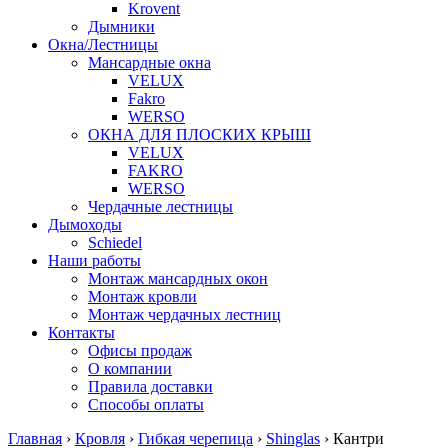
Krovent
Дымники
Окна/Лестницы
Мансардные окна
VELUX
Fakro
WERSO
ОКНА ДЛЯ ПЛОСКИХ КРЫШ
VELUX
FAKRO
WERSO
Чердачные лестницы
Дымоходы
Schiedel
Наши работы
Монтаж мансардных окон
Монтаж кровли
Монтаж чердачных лестниц
Контакты
Офисы продаж
О компании
Правила доставки
Способы оплаты
Главная
›
Кровля
›
Гибкая черепица
›
Shinglas
›
Кантри