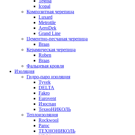
Tegola
Icopal
Композитная черепица
Luxard
Metrotile
AeroDek
Grand Line
Цементно-песчаная черепица
Braas
Керамическая черепица
Roben
Braas
Фальцевая кровля
Изоляция
Гидро-паро изоляция
Tyvek
DELTA
Fakro
Eurovent
Изоспан
ТехноНИКОЛЬ
Теплоизоляция
Rockwool
Paroc
ТЕХНОНИКОЛЬ