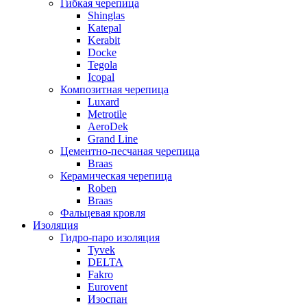
Гибкая черепица
Shinglas
Katepal
Kerabit
Docke
Tegola
Icopal
Композитная черепица
Luxard
Metrotile
AeroDek
Grand Line
Цементно-песчаная черепица
Braas
Керамическая черепица
Roben
Braas
Фальцевая кровля
Изоляция
Гидро-паро изоляция
Tyvek
DELTA
Fakro
Eurovent
Изоспан