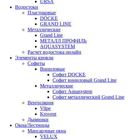
URSA
Водостоки
Пластиковые
DÖCKE
GRAND LINE
Металлические
Grand Line
МЕТАЛЛ ПРОФИЛЬ
AQUASYSTEM
Расчет водостока онлайн
Элементы кровли
Софиты
Виниловые
Софит DOCKE
Софит виниловый Grand Line
Металлические
Софит Aquasystem
Софит металлический Grand Line
Вентиляция
Vilpe
Krovent
Дымники
Окна/Лестницы
Мансардные окна
VELUX