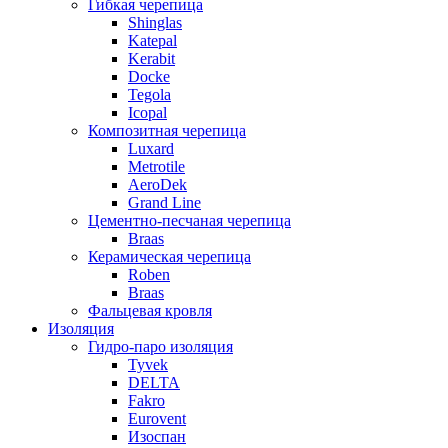
Гибкая черепица
Shinglas
Katepal
Kerabit
Docke
Tegola
Icopal
Композитная черепица
Luxard
Metrotile
AeroDek
Grand Line
Цементно-песчаная черепица
Braas
Керамическая черепица
Roben
Braas
Фальцевая кровля
Изоляция
Гидро-паро изоляция
Tyvek
DELTA
Fakro
Eurovent
Изоспан