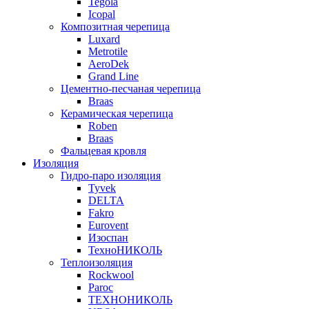
Tegola
Icopal
Композитная черепица
Luxard
Metrotile
AeroDek
Grand Line
Цементно-песчаная черепица
Braas
Керамическая черепица
Roben
Braas
Фальцевая кровля
Изоляция
Гидро-паро изоляция
Tyvek
DELTA
Fakro
Eurovent
Изоспан
ТехноНИКОЛЬ
Теплоизоляция
Rockwool
Paroc
ТЕХНОНИКОЛЬ