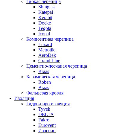
Гибкая черепица
Shinglas
Katepal
Kerabit
Docke
Tegola
Icopal
Композитная черепица
Luxard
Metrotile
AeroDek
Grand Line
Цементно-песчаная черепица
Braas
Керамическая черепица
Roben
Braas
Фальцевая кровля
Изоляция
Гидро-паро изоляция
Tyvek
DELTA
Fakro
Eurovent
Изоспан