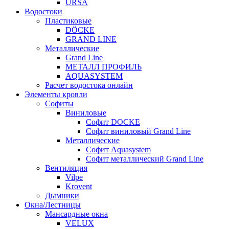
URSA
Водостоки
Пластиковые
DÖCKE
GRAND LINE
Металлические
Grand Line
МЕТАЛЛ ПРОФИЛЬ
AQUASYSTEM
Расчет водостока онлайн
Элементы кровли
Софиты
Виниловые
Софит DOCKE
Софит виниловый Grand Line
Металлические
Софит Aquasystem
Софит металлический Grand Line
Вентиляция
Vilpe
Krovent
Дымники
Окна/Лестницы
Мансардные окна
VELUX