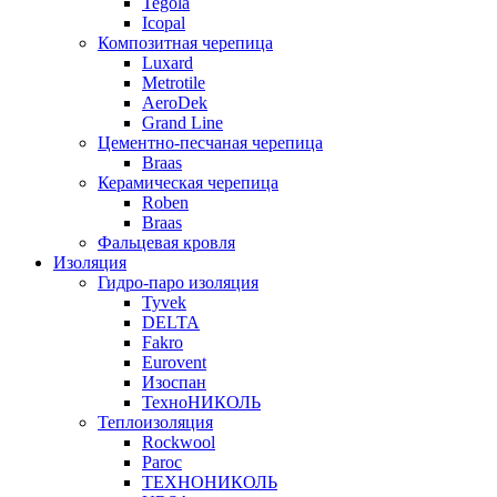
Tegola
Icopal
Композитная черепица
Luxard
Metrotile
AeroDek
Grand Line
Цементно-песчаная черепица
Braas
Керамическая черепица
Roben
Braas
Фальцевая кровля
Изоляция
Гидро-паро изоляция
Tyvek
DELTA
Fakro
Eurovent
Изоспан
ТехноНИКОЛЬ
Теплоизоляция
Rockwool
Paroc
ТЕХНОНИКОЛЬ