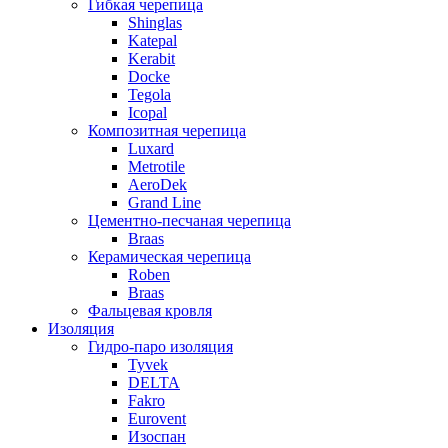
Гибкая черепица
Shinglas
Katepal
Kerabit
Docke
Tegola
Icopal
Композитная черепица
Luxard
Metrotile
AeroDek
Grand Line
Цементно-песчаная черепица
Braas
Керамическая черепица
Roben
Braas
Фальцевая кровля
Изоляция
Гидро-паро изоляция
Tyvek
DELTA
Fakro
Eurovent
Изоспан