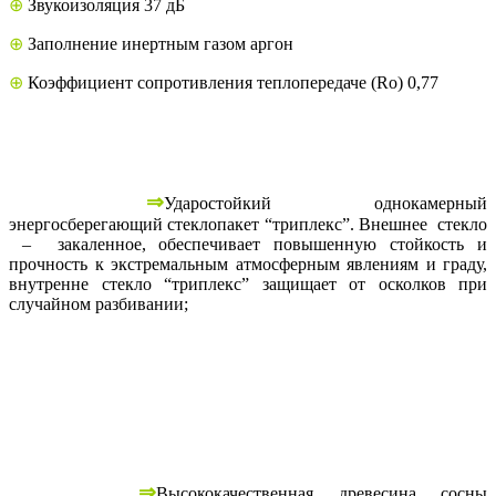
⊕
Звукоизоляция 37 дБ
⊕
Заполнение инертным газом аргон
⊕
Коэффициент сопротивления теплопередаче (Ro) 0,77
⇒
Ударостойкий однокамерный
энергосберегающий стеклопакет “триплекс”. Внешнее стекло
– закаленное, обеспечивает повышенную стойкость и
прочность к экстремальным атмосферным явлениям и граду,
внутренне стекло “триплекс” защищает от осколков при
случайном разбивании;
⇒
Высококачественная древесина сосны