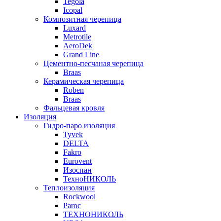
Tegola
Icopal
Композитная черепица
Luxard
Metrotile
AeroDek
Grand Line
Цементно-песчаная черепица
Braas
Керамическая черепица
Roben
Braas
Фальцевая кровля
Изоляция
Гидро-паро изоляция
Tyvek
DELTA
Fakro
Eurovent
Изоспан
ТехноНИКОЛЬ
Теплоизоляция
Rockwool
Paroc
ТЕХНОНИКОЛЬ