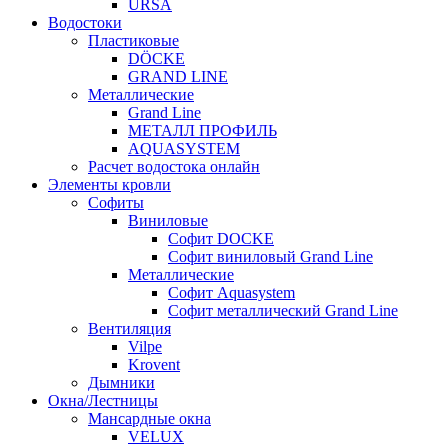
URSA
Водостоки
Пластиковые
DÖCKE
GRAND LINE
Металлические
Grand Line
МЕТАЛЛ ПРОФИЛЬ
AQUASYSTEM
Расчет водостока онлайн
Элементы кровли
Софиты
Виниловые
Софит DOCKE
Софит виниловый Grand Line
Металлические
Софит Aquasystem
Софит металлический Grand Line
Вентиляция
Vilpe
Krovent
Дымники
Окна/Лестницы
Мансардные окна
VELUX