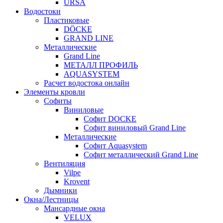
URSA
Водостоки
Пластиковые
DÖCKE
GRAND LINE
Металлические
Grand Line
МЕТАЛЛ ПРОФИЛЬ
AQUASYSTEM
Расчет водостока онлайн
Элементы кровли
Софиты
Виниловые
Софит DOCKE
Софит виниловый Grand Line
Металлические
Софит Aquasystem
Софит металлический Grand Line
Вентиляция
Vilpe
Krovent
Дымники
Окна/Лестницы
Мансардные окна
VELUX