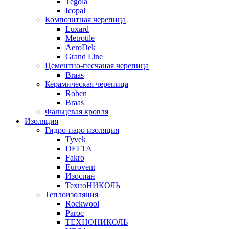
Tegola
Icopal
Композитная черепица
Luxard
Metrotile
AeroDek
Grand Line
Цементно-песчаная черепица
Braas
Керамическая черепица
Roben
Braas
Фальцевая кровля
Изоляция
Гидро-паро изоляция
Tyvek
DELTA
Fakro
Eurovent
Изоспан
ТехноНИКОЛЬ
Теплоизоляция
Rockwool
Paroc
ТЕХНОНИКОЛЬ