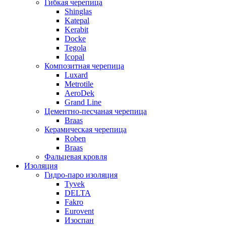
Гибкая черепица
Shinglas
Katepal
Kerabit
Docke
Tegola
Icopal
Композитная черепица
Luxard
Metrotile
AeroDek
Grand Line
Цементно-песчаная черепица
Braas
Керамическая черепица
Roben
Braas
Фальцевая кровля
Изоляция
Гидро-паро изоляция
Tyvek
DELTA
Fakro
Eurovent
Изоспан